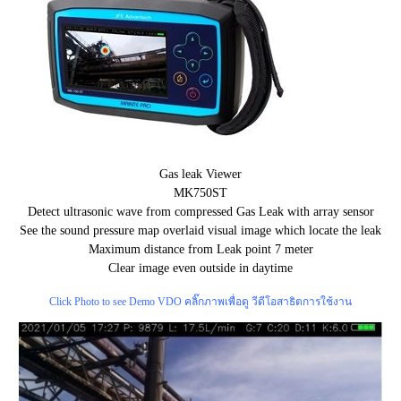
Gas leak Viewer
MK750ST
Detect ultrasonic wave from compressed Gas Leak with array sensor
See the sound pressure map overlaid visual image which locate the leak
Maximum distance from Leak point 7 meter
Clear image even outside in daytime
Click Photo to see Demo VDO คลิ๊กภาพเพื่อดู วีดีโอสาธิตการใช้งาน